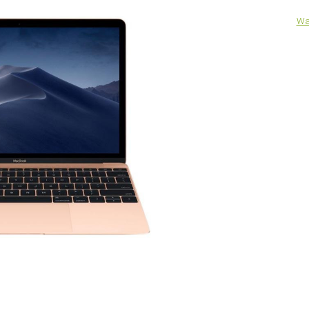
575
500
6 мес.
Wa
805
700
мес.
518
450
мес.
518
450
мес.
 Оригинал подразумевает оригинальную деталь или деталь
 ремонта.