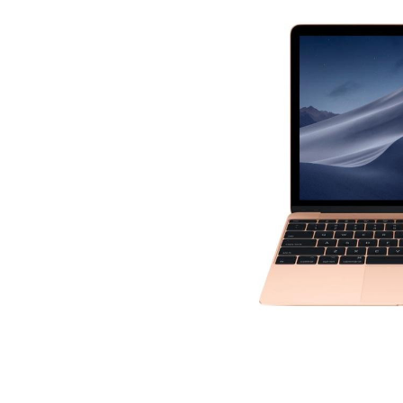
Ремонт клавиатуры
Ремонт после залития
Установка и настройка MacОS
Установка и настройка Windows
1
В цену включена стоимость деталей и работ.
соответствующего качества.
2
Скидка действует в случае выполнении любого вида