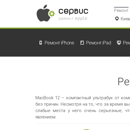
сервис
Ремонт
ремонт apple
Киев
Ремонт iPhone
Ремонт iPad
Ре
Ре
MacBook 12 – компактный ультрабук от комп
без причин. Несмотря на то, что за время в
слабые места у него очень серьезные, ч
явлением.