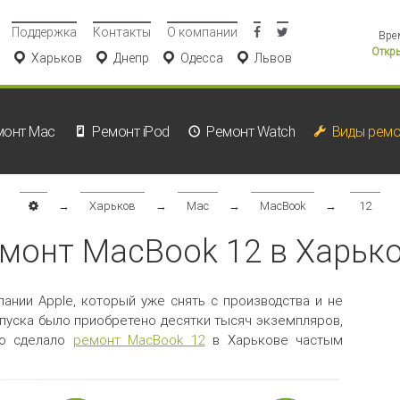
Поддержка
Контакты
О компании
Вре
Откры
Харьков
Днепр
Одесса
Львов
монт Mac
Ремонт iPod
Ремонт Watch
Виды ремо
→
Харьков
→
Mac
→
MacBook
→
12
монт MacBook 12 в Харьк
ании Apple, который уже снять с производства и не
ыпуска было приобретено десятки тысяч экземпляров,
то сделало
ремонт MacBook 12
в Харькове частым