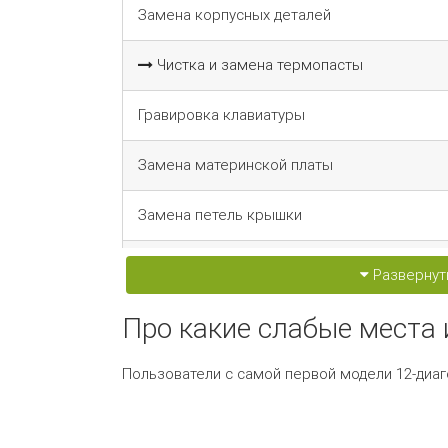
Замена корпусных деталей
Чистка и замена термопасты
Гравировка клавиатуры
Замена материнской платы
Замена петель крышки
Замена разъема USB-C
Развернут
Замена разъема питания
Про какие слабые места 
Замена тачпада (трекпада)
Пользователи с самой первой модели 12-диа
Настройка Time Machine