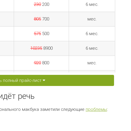
230
200
6 мес.
805
700
мес.
575
500
6 мес.
10235
8900
6 мес.
920
800
мес.
1725
1500
6 мес.
ь полный прайс-лист
575
500
мес.
идёт речь
2300
2000
6 мес.
гонального макбука заметили следующие
проблемы
:
115
100
мес.