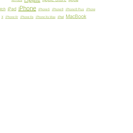
AirPods
iPhone
iPad
tch
iPhone 6
iPhone 8
iPhone 8 Plus
iPhone
MacBook
iPod
X
iPhone Xr
iPhone Xs
iPhone Xs Max