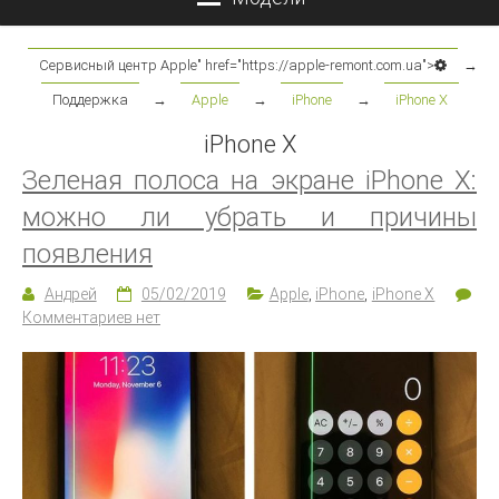
Сервисный центр Apple" href="https://apple-remont.com.ua">
→
Поддержка
→
Apple
→
iPhone
→
iPhone X
iPhone X
Зеленая полоса на экране iPhone X:
можно ли убрать и причины
появления
Андрей
05/02/2019
Apple
,
iPhone
,
iPhone X
Комментариев нет