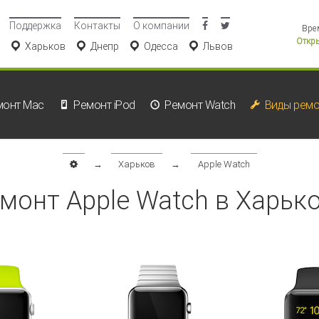
Поддержка
Контакты
О компании
Вре
Откры
Харьков
Днепр
Одесса
Львов
монт Mac
Ремонт iPod
Ремонт Watch
Виды ремо
→
Харьков
→
Apple Watch
монт Apple Watch в Харьк