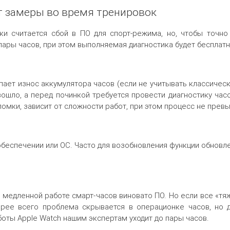
т замеры во время тренировок
и считается сбой в ПО для спорт-режима, но, чтобы точно 
 пары часов, при этом выполняемая диагностика будет бесплатн
ает износ аккумулятора часов (если не учитывать классическу
ошло, а перед починкой требуется провести диагностику час
омки, зависит от сложности работ, при этом процесс не превы
беспечении или ОС. Часто для возобновления функции обновл
 в медленной работе смарт-часов виновато ПО. Но если все «
рее всего проблема скрывается в операционке часов, но 
боты Apple Watch нашим экспертам уходит до пары часов.