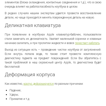
элементов (блока охлаждения, контактные соединения и т.д.), что в свою
очередь влияет на работоспособность ноутбука в целом.
В редких случаях нашим экспертам удается провести восстановление
детали, но чаще приходится менять поврежденную деталь на новую.
Деликатная клавиатура
При появлении в ноутбуках Apple клавиатур-бабочек, пользователи
стали замечать их деликатность. Хватает маленькой соринки и клавиши
начинаю залипать, а при пролитии жидкости и вовсе
перестает работать
.
Выход из ситуации есть – проведение чистки ноутбука от загрязнений.
Если внутрь попала вода, то также стоит провести комплексную
диагностику гаджета на предмет повреждений. Если Вы обратитесь с
такой проблемой в наш сервисный центр Apple, то диагностика будет
бесплатной.
Деформация корпуса
Как известно,
корпус деформируется
по разным причинам:
Падение;
Удары;
Прижатие и т.д.