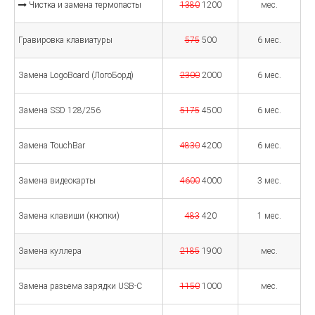
Чистка и замена термопасты
1380
1200
мес.
Гравировка клавиатуры
575
500
6 мес.
Замена LogoBoard (ЛогоБорд)
2300
2000
6 мес.
Замена SSD 128/256
5175
4500
6 мес.
Замена TouchBar
4830
4200
6 мес.
Замена видеокарты
4600
4000
3 мес.
Замена клавиши (кнопки)
483
420
1 мес.
Замена куллера
2185
1900
мес.
Замена разьема зарядки USB-C
1150
1000
мес.