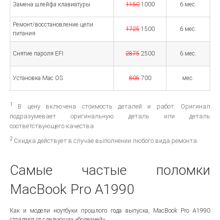
Замена шлейфа клавиатуры
1150
1000
6 мес.
Ремонт/восстановление цепи
1725
1500
6 мес.
питания
Снятие пароля EFI
2875
2500
6 мес.
Установка Mac OS
805
700
мес.
1
В цену включена стоимость деталей и работ. Оригинал
подразумевает оригинальную деталь или деталь
соответствующего качества.
2
Скидка действует в случае выполнении любого вида ремонта.
Самые частые поломки
MacBook Pro A1990
Как и модели ноутбуки прошлого года выпуска, MacBook Pro A1990
страдают от следующих «болезней»: