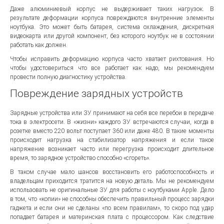
Даже алюминиевый корпус не выдерживает таких нагрузок. В
результате деформации корпуса повреждаются внутренние элементы
ноутбука. Это может быть батарея, система охлаждения, дискретная
видеокарта или другой компонент, без которого ноутбук не в состоянии
работать как должен.
Чтобы исправить деформацию корпуса часто хватает рихтования. Но
чтобы удостовериться что все работает как надо, мы рекомендуем
провести полную диагностику устройства.
Повреждение зарядных устройств
Зарядные устройства или ЗУ принимают на себя все перебои в передаче
тока в электросети. В «жизни» каждого ЗУ встречаются случаи, когда в
розетке вместо 220 вольт поступает 360 или даже 480. В такие моменты
происходит нагрузка на стабилизатор напряжения и если такое
напряжение возникает часто или перегрузка происходит длительное
время, то зарядное устройство способно «сгореть».
В таком случае мало шансов восстановить его работоспособность и
владельцам приходится тратится на новую деталь. Мы не рекомендуем
использовать не оригинальные ЗУ для работы с ноутбуками Apple. Дело
в том, что «копии» не способны обеспечить правильный процесс зарядки
гаджета и если они не сделаны «по всем правилам», то скоро под удар
попадает батарея и материнская плата с процессором. Как следствие