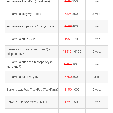
Замена TrackPad (ТрекПада)
4025
3500
6 мес.
Замена аккумулятора
6325
5500
3 мес.
Замена видеочипа/процессора
4600
4000
6 мес.
Замена динамика
1955
1700
6 мес.
Замена дисплея (с матрицей) в
18515
16100
6 мес.
сборе новый
Замена дисплея в сборе б/у (с
10350
9000
6 мес.
матрицей)
Замена клавиатуры
5750
5000
мес.
Замена шлейфа TrackPad (ТрекПада)
1150
1000
6 мес.
Замена шлейфа матрицы LCD
1725
1500
6 мес.