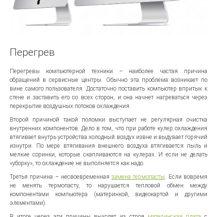
Перегрев
Перегревы компьютерной техники – наиболее частая причина
обращений в сервисные центры. Обычно эта проблема возникает по
вине самого пользователя. Достаточно поставить компьютер впритык к
стене и заставить его со всех сторон, и она начнет нагреваться через
перекрытие воздушных потоков охлаждения.
Второй причиной такой поломки выступает не регулярная очистка
внутренних компонентов. Дело в том, что при работе кулер охлаждения
втягивает внутрь устройства холодный воздух извне и выдувает горячий
изнутри. По мере втягивания внешнего воздуха втягивается пыль и
мелкие соринки, которые скапливаются на кулерах. И если не делать
«уборку», то охлаждение не выполняется как надо.
Третья причина – несвоевременная
замена термопасты
. Если вовремя
не менять термопасту, то нарушается тепловой обмен между
компонентами компьютера (материнкой, видеокартой и другими
элементами).
В итоге через эти причины выходят из строя
материнская плата
с