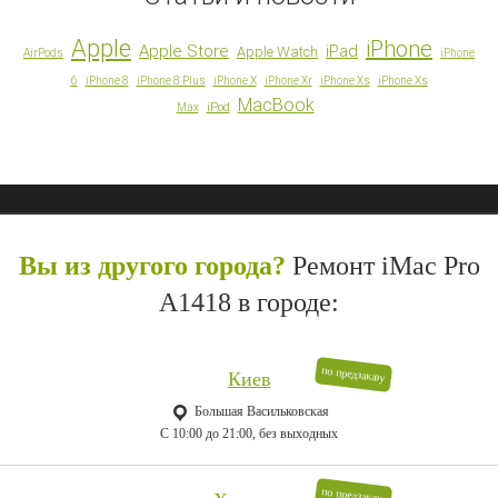
Apple
iPhone
Apple Store
iPad
Apple Watch
AirPods
iPhone
6
iPhone 8
iPhone 8 Plus
iPhone X
iPhone Xr
iPhone Xs
iPhone Xs
MacBook
iPod
Max
Вы из другого города?
Ремонт iMac Pro
A1418 в городе:
по предзаказу
Киев
Большая Васильковская
C 10:00 до 21:00, без выходных
по предзаказу