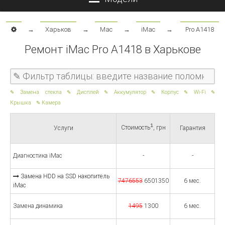
→
Харьков
→
Mac
→
iMac
→
Pro A1418
Ремонт iMac Pro A1418 в Харькове
Замена стекла
Дисплей
Аккумулятор
Корпус
Wi-Fi
Крышка
Камера
1
Стоимость
, грн
Услуги
Гарантия
Диагностика iMac
-
-
Замена HDD на SSD накопитель
7476553
6501350
6 мес.
iMac
Замена динамика
1495
1300
6 мес.