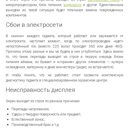
микропроцессором, блок питания,
видеокарта
и другое. Единственным
выходом из такой ситуации будет тотальная замена поврежденных
компонентов.
Сбои в электросети
В «жизни» каждого гаджета, который работает или заряжается от
электросети, наступает момент, когда по электропроводам «идет»
непостоянный ток (вместо 220 вольт проходит 360 или даже 480).
Причины этому разные и мы не будем в них углубляться. Здесь важно
то, что такие перепады выводят из строя в первую очередь блоки
питания аймака, но бывает и «сгорание» других элементов — кулеры
охлаждения, материнку и даже винчестеры (редко, но встречается).
И чтобы понять, что не работает, стоит провести комплексную
диагностику гаджета в специализированном сервисном центре.
Неисправность дисплея
Экран выходит из строя по разным причинам:
Перепады напряжения;
Удары о твердую поверхность или предмет;
Естественный износ;
Производственный брак и т.д.