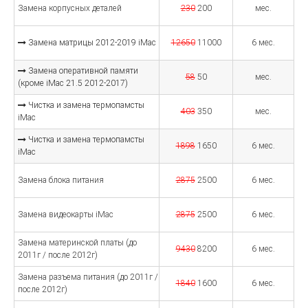
Замена корпусных деталей
230
200
мес.
Замена матрицы 2012-2019 iMac
12650
11000
6 мес.
Замена оперативной памяти
58
50
мес.
(кроме iMac 21.5 2012-2017)
Чистка и замена термопамсты
403
350
мес.
iMac
Чистка и замена термопамсты
1898
1650
6 мес.
iMac
Замена блока питания
2875
2500
6 мес.
Замена видеокарты iMac
2875
2500
6 мес.
Замена материнской платы (до
9430
8200
6 мес.
2011г / после 2012г)
Замена разъема питания (до 2011г /
1840
1600
6 мес.
после 2012г)