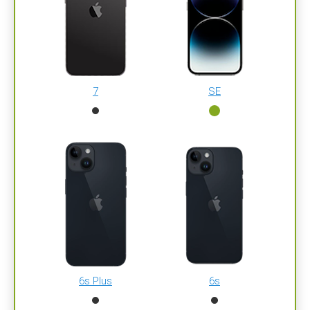
7
SE
6s Plus
6s