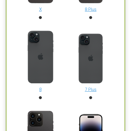
X
8 Plus
8
7 Plus