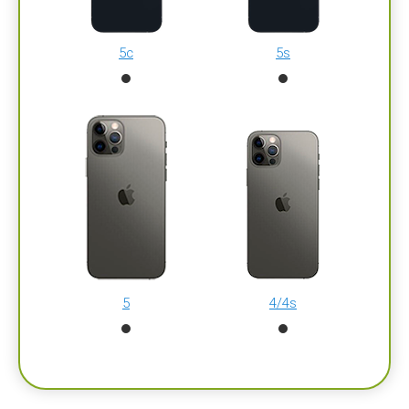
5c
5s
5
4/4s