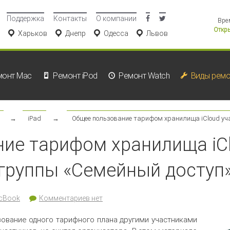
Поддержка
Контакты
О компании
Вре
Откры
Харьков
Днепр
Одесса
Львов
монт Mac
Ремонт iPod
Ремонт Watch
Виды ремо
→
iPad
→
Общее пользование тарифом хранилища iCloud уч
ие тарифом хранилища iC
группы «Семейный доступ
cBook
Комментариев нет
ование одного тарифного плана другими участниками