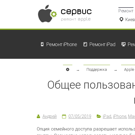
сервис
Ремонт
ремонт apple
Киев
Ремонт iPhone
Ремонт iPad
Ре
→
Поддержка
→
Apple
Общее пользован
Андрей
07/05/2019
iPad
,
iPhone
,
Ma
Опция семейного доступа разрешает использ