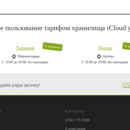
 пользование тарифом хранилища iCloud у
по предзаказу
по п
Харьков
Днепр
Мироносицкая
Артема
C 10:00 до 20:00, без выходных
C 10:00 до 20:00, без выходных
(0
удем рады звонку!
ы
Контакты
(093) 175 5098
О компании