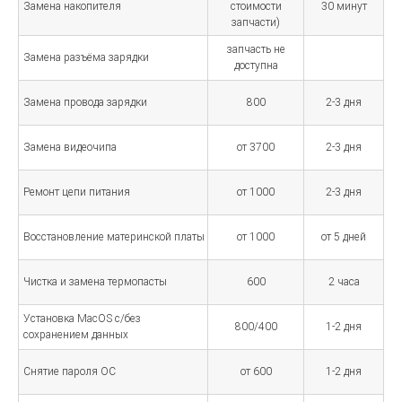
Замена накопителя
стоимости
30 минут
запчасти)
запчасть не
Замена разъёма зарядки
доступна
Замена провода зарядки
800
2-3 дня
Замена видеочипа
от 3700
2-3 дня
Ремонт цепи питания
от 1000
2-3 дня
Восстановление материнской платы
от 1000
от 5 дней
Чистка и замена термопасты
600
2 часа
Установка MacOS с/без
800/400
1-2 дня
сохранением данных
Снятие пароля ОС
от 600
1-2 дня