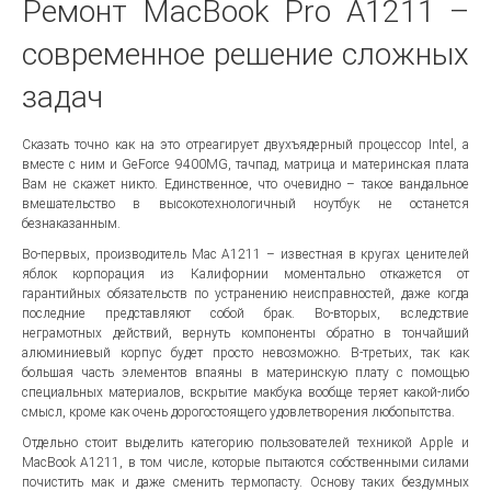
Ремонт MacBook Pro A1211 –
современное решение сложных
задач
Сказать точно как на это отреагирует двухъядерный процессор Intel, а
вместе с ним и GeForce 9400MG, тачпад, матрица и материнская плата
Вам не скажет никто. Единственное, что очевидно – такое вандальное
вмешательство в высокотехнологичный ноутбук не останется
безнаказанным.
Во-первых, производитель Mac A1211 – известная в кругах ценителей
яблок корпорация из Калифорнии моментально откажется от
гарантийных обязательств по устранению неисправностей, даже когда
последние представляют собой брак. Во-вторых, вследствие
неграмотных действий, вернуть компоненты обратно в тончайший
алюминиевый корпус будет просто невозможно. В-третьих, так как
большая часть элементов впаяны в материнскую плату с помощью
специальных материалов, вскрытие макбука вообще теряет какой-либо
смысл, кроме как очень дорогостоящего удовлетворения любопытства.
Отдельно стоит выделить категорию пользователей техникой Apple и
MacBook A1211, в том числе, которые пытаются собственными силами
почистить мак и даже сменить термопасту. Основу таких бездумных