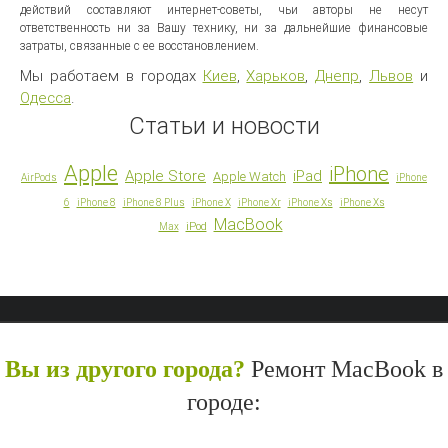
действий составляют интернет-советы, чьи авторы не несут
ответственность ни за Вашу технику, ни за дальнейшие финансовые
затраты, связанные с ее восстановлением.
Мы работаем в городах
Киев
,
Харьков
,
Днепр
,
Львов
и
Одесса
.
Статьи и новости
Apple
iPhone
Apple Store
iPad
Apple Watch
AirPods
iPhone
6
iPhone 8
iPhone 8 Plus
iPhone X
iPhone Xr
iPhone Xs
iPhone Xs
MacBook
iPod
Max
Вы из другого города?
Ремонт MacBook в
городе: