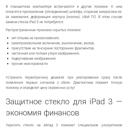
В планшетном компьютере встречаются и другие поломки. К ним
относятся преломление (отсоединение) шлейфа, сгорание микросхем из-
за намокания, деформация корпуса (кнопки), сбой ПО. В этом случае
замена стекла iPad 3 не потребуется.
Распространенные признаки скрытых поломок:
нет отзыва на прикосновения;
самопроизвольное включение, выключение, вызов;
присутствие на тачскрине посторонних фрагментов;
частичная или полная утеря изображения;
подергивание изображения;
прочие неисправности.
Устранить первопричину дешевле при реагировании сразу после
появления первых сигналов о сбоях. Диагностика покажет точную
поломку и определит цену сервисных услуг.
Защитное стекло для iPad 3 —
экономия финансов
Укрепить стекло на айпад 3 поможет специальное ультратонкое