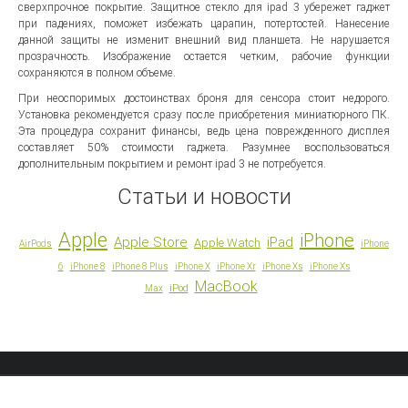
сверхпрочное покрытие. Защитное стекло для ipad 3 убережет гаджет
при падениях, поможет избежать царапин, потертостей. Нанесение
данной защиты не изменит внешний вид планшета. Не нарушается
прозрачность. Изображение остается четким, рабочие функции
сохраняются в полном объеме.
При неоспоримых достоинствах броня для сенсора стоит недорого.
Установка рекомендуется сразу после приобретения миниатюрного ПК.
Эта процедура сохранит финансы, ведь цена поврежденного дисплея
составляет 50% стоимости гаджета. Разумнее воспользоваться
дополнительным покрытием и ремонт ipad 3 не потребуется.
Статьи и новости
Apple
iPhone
Apple Store
iPad
Apple Watch
AirPods
iPhone
6
iPhone 8
iPhone 8 Plus
iPhone X
iPhone Xr
iPhone Xs
iPhone Xs
MacBook
iPod
Max