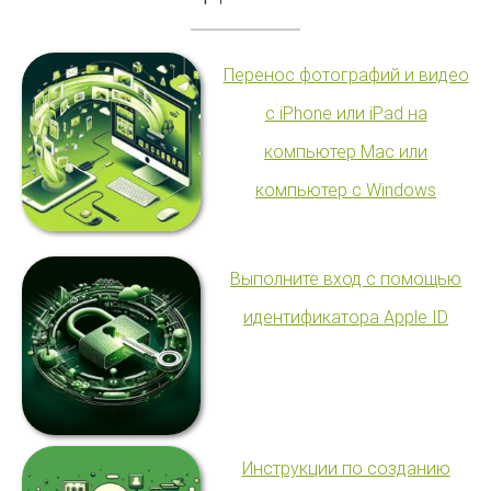
Перенос фотографий и видео
с iPhone или iPad на
компьютер Mac или
компьютер с Windows
Выполните вход с помощью
идентификатора Apple ID
Инструкции по созданию