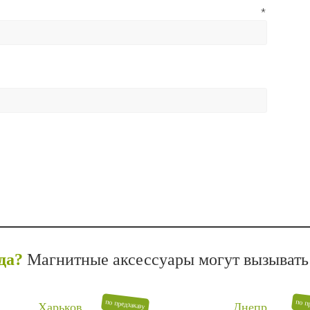
mail
*
да?
Магнитные аксессуары могут вызывать 
по предзаказу
по п
Харьков
Днепр