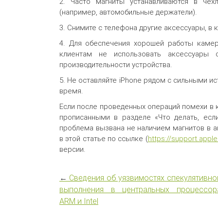
2. Часто магниты устанавливаются в чех
(например, автомобильные держатели).
3. Снимите с телефона другие аксессуары, в 
4. Для обеспечения хорошей работы камер
клиентам не использовать аксессуары 
производительности устройства.
5. Не оставляйте iPhone рядом с сильными и
время.
Если после проведенных операций помехи в 
прописанными в разделе «Что делать, есл
проблема вызвана не наличием магнитов в а
в этой статье по ссылке (
https://support.appl
версии.
←
Сведения об уязвимостях спекулятивно
выполнения в центральных процессор
ARM и Intel