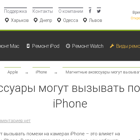
Поддержка
Контакты
О компании
Вре
Откро
Харьков
Днепр
Одесса
Львов
монт Mac
Ремонт iPod
Ремонт Watch
Виды ремо
→
Apple
→
iPhone
→
Магнитные аксессуары могут вызывать
ссуары могут вызывать по
iPhone
ментариев нет
т вызывать помехи на камерах iPhone – это влияет на