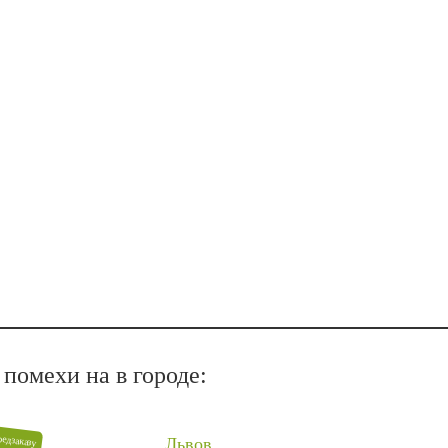
помехи на в городе:
редзаказу
Львов