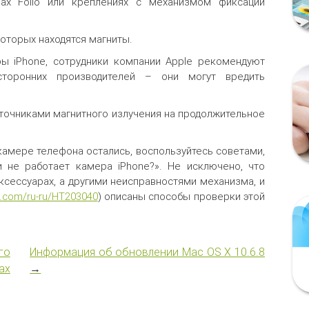
лах Folio или креплениях с механизмом фиксации
которых находятся магниты.
ы iPhone, сотрудники компании Apple рекомендуют
сторонних производителей – они могут вредить
сточниками магнитного излучения на продолжительное
камере телефона остались, воспользуйтесь советами,
и не работает камера iPhone?». Не исключено, что
ксессуарах, а другими неисправностями механизма, и
e.com/ru-ru/HT203040
) описаны способы проверки этой
го
Информация об обновлении Mac OS X 10.6.8
ах
→