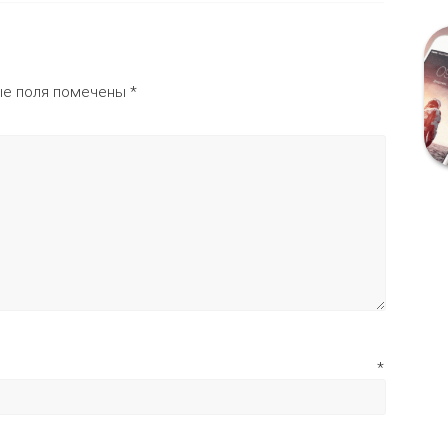
ые поля помечены
*
мя
*