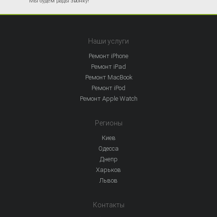
Мы будем рады звонку!
Наши услуги
Ремонт iPhone
Ремонт iPad
Ремонт MacBook
Ремонт iPod
Ремонт Apple Watch
Регионы
Киев
Одесса
Днепр
Харьков
Львов
Контакты