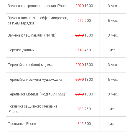
Замена контроллера питания iPhone
2070
1800
3 мес.
Замена нижнего шлейфа: микрофон,
575
500
6 мес.
разъем зарядки
Замена флэш-памяти (NAND)
2070
1800
3 мес.
Перенос данных
518
450
мес.
Перепайка (реболл) модема
2070
1800
3 мес.
Перепайка и замена Аудиокодека
2070
1800
6 мес.
Перепайка модема (модель A1660)
2070
1800
3 мес.
Поклейка защитного стекла на
288
250
мес.
iPhone
Прошивка iPhone
345
300
мес.