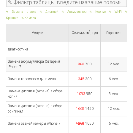
Замена стекла
Дисплей
Аккумулятор
Корпус
Wi-Fi
Крышка
Камера
1
Стоимость
, грн
Услуги
Гарантия
Диагностика
-
-
Замена аккумулятора (батареи)
805
700
12 мес.
iPhone 7
Замена голосового динамика
345
300
6 мес.
Замена дисплея (экрана) в сборе
1093
950
3 мес.
копия
Замена дисплея (экрана) в сборе
1668
1450
12 мес.
оригинал
Замена задней камеры iPhone 7
1208
1050
6 мес.