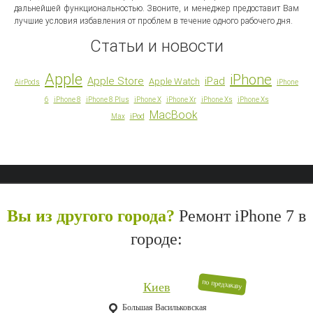
дальнейшей функциональностью. Звоните, и менеджер предоставит Вам
лучшие условия избавления от проблем в течение одного рабочего дня.
Статьи и новости
Apple
iPhone
Apple Store
iPad
Apple Watch
AirPods
iPhone
6
iPhone 8
iPhone 8 Plus
iPhone X
iPhone Xr
iPhone Xs
iPhone Xs
MacBook
iPod
Max
Вы из другого города?
Ремонт iPhone 7 в
городе:
по предзаказу
Киев
Большая Васильковская