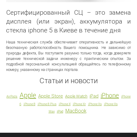
Сертифицированный СЦ – это замена
дисплея (или экран), аккумулятора и
стекла iphone 5 в Киеве в течение дня
Наша техническая служба обеспечивает оперативность и дальнейшую
безотказную работоспособность Вашего помощника. Не зависимо от
природы дефекта, Вы поступаете разумно только тогда, когда доверяете
решение технической задачи инженеру с практическим опытом. За
подробной персональной консультацией обращайтесь по телефонному
номеру, указанному на страницах портала.
Статьи и новости
Apple
iPhone
Apple Store
iPad
Apple Watch
AirPods
iPhone
6
iPhone 8
iPhone 8 Plus
iPhone X
iPhone Xr
iPhone Xs
iPhone Xs
MacBook
iPod
Max