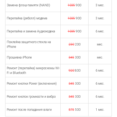
Замена флэш-памяти (NAND)
1035
900
3 мес.
Перепайка (реболл) модема
1035
900
3 мес.
Перепайка и замена Аудиокодека
1035
900
6 мес.
Поклейка защитного стекла на
230
200
мес.
iPhone
Прошивка iPhone
345
300
мес.
Ремонт (перепайка) микросхемы Wi-
920
800
6 мес.
Fi и Bluetooth
Ремонт кнопки Power (включения)
345
300
6 мес.
Ремонт кнопок громкости и вибро
345
300
6 мес.
Ремонт после попадания влаги
575
500
1 мес.