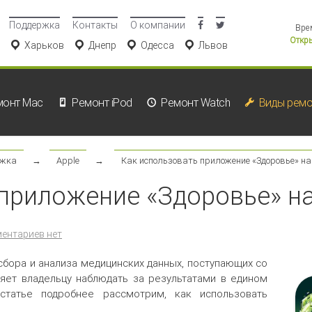
Поддержка
Контакты
О компании
Вре
Откры
Харьков
Днепр
Одесса
Львов
монт Mac
Ремонт iPod
Ремонт Watch
Виды ремо
ржка
→
Apple
→
Как использовать приложение «Здоровье» на
приложение «Здоровье» на
ентариев нет
бора и анализа медицинских данных, поступающих со
ляет владельцу наблюдать за результатами в едином
татье подробнее рассмотрим, как использовать
.