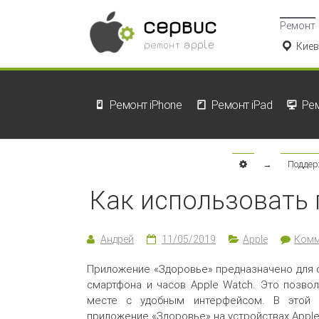
сервис
Ремонт
ремонт apple
Киев
Ремонт iPhone
Ремонт iPad
Ре
→
Подде
Как использовать 
Андрей
11/05/2019
Apple
Комм
Приложение «Здоровье» предназначено для с
смартфона и часов Apple Watch. Это позво
месте с удобным интерфейсом. В этой с
приложение «Здоровье» на устройствах Apple