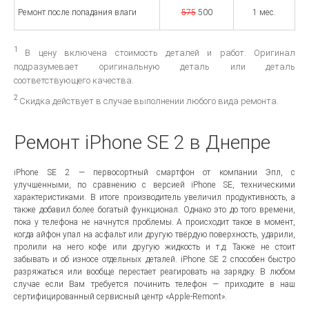
Ремонт после попадания влаги
575
500
1 мес.
1
В цену включена стоимость деталей и работ. Оригинал
подразумевает оригинальную деталь или деталь
соответствующего качества.
2
Скидка действует в случае выполнении любого вида ремонта.
Ремонт iPhone SE 2 в Днепре
iPhone SE 2 — первосортный смартфон от компании Эпл, с
улучшенными, по сравнению с версией iPhone SE, техническими
характеристиками. В итоге производитель увеличил продуктивность, а
также добавил более богатый функционал. Однако это до того времени,
пока у телефона не начнутся проблемы. А происходит такое в момент,
когда айфон упал на асфальт или другую твёрдую поверхность, ударили,
пролили на него кофе или другую жидкость и т.д. Также не стоит
забывать и об износе отдельных деталей. iPhone SE 2 способен быстро
разряжаться или вообще перестает реагировать на зарядку. В любом
случае если Вам требуется починить телефон — приходите в наш
сертифицированный сервисный центр «Apple-Remont».