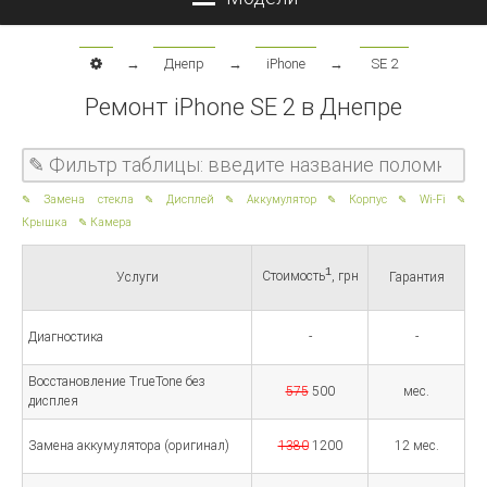
→
Днепр
→
iPhone
→
SE 2
Ремонт iPhone SE 2 в Днепре
Замена стекла
Дисплей
Аккумулятор
Корпус
Wi-Fi
Крышка
Камера
1
Стоимость
, грн
Услуги
Гарантия
Диагностика
-
-
Восстановление TrueTone без
575
500
мес.
дисплея
Замена аккумулятора (оригинал)
1380
1200
12 мес.