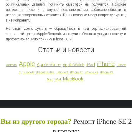
оригинальных деталей, починить смартфон не получится. Похожее
возможно также и в случае восстановления работоспособности в
неспециализированных сервисах. В них поломки могут попросту скрыть,
а не исправить.
Не стоит долго думать — обращайтесь в наш сертифицированный
сервисный центр «Apple-Remont» и получите бесплатную диагностику и
профессиональную починку iPhone SE 2.
Статьи и новости
Apple
iPhone
Apple Store
iPad
Apple Watch
AirPods
iPhone
6
iPhone 8
iPhone 8 Plus
iPhone X
iPhone Xr
iPhone Xs
iPhone Xs
MacBook
iPod
Max
Вы из другого города?
Ремонт iPhone SE 2
в городе: