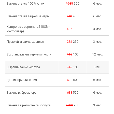
Замена стекла 100% успех
1035
900
6 мес.
Замена стекла задней камеры
518
450
6 мес.
Контроллер зарядки U2 (USB -
1495
1300
3 мес.
контроллер)
Проклейка рамки дисплея
288
250
3 мес.
Восстановление герметичности
115
100
12 мес.
Выравнивание корпуса
115
100
мес.
Датчик приближения
690
600
6 мес.
Замена вибромотора
633
550
6 мес.
Замена заднего стекла корпуса
1093
950
3 мес.