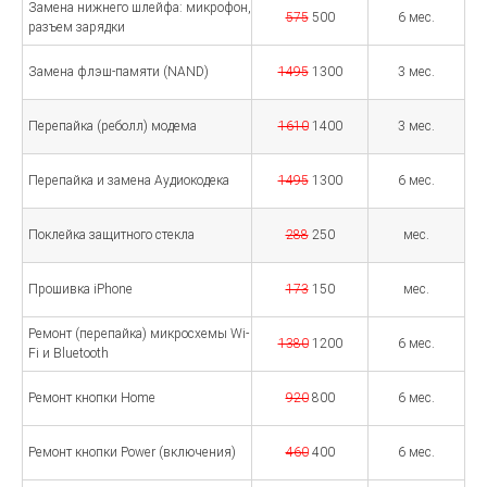
Замена нижнего шлейфа: микрофон,
575
500
6 мес.
разъем зарядки
Замена флэш-памяти (NAND)
1495
1300
3 мес.
Перепайка (реболл) модема
1610
1400
3 мес.
Перепайка и замена Аудиокодека
1495
1300
6 мес.
Поклейка защитного стекла
288
250
мес.
Прошивка iPhone
173
150
мес.
Ремонт (перепайка) микросхемы Wi-
1380
1200
6 мес.
Fi и Bluetooth
Ремонт кнопки Home
920
800
6 мес.
Ремонт кнопки Power (включения)
460
400
6 мес.