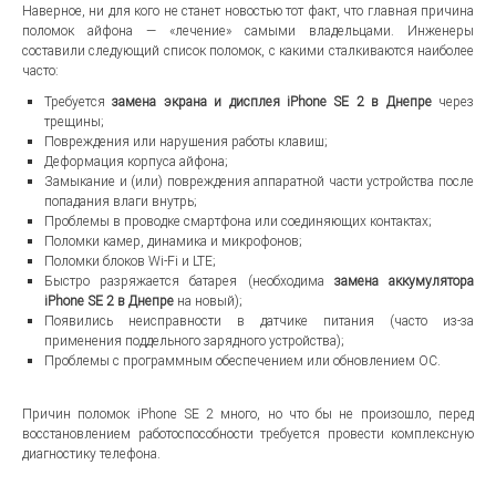
Наверное, ни для кого не станет новостью тот факт, что главная причина
поломок айфона — «лечение» самыми владельцами. Инженеры
составили следующий список поломок, с какими сталкиваются наиболее
часто:
Требуется
замена экрана и дисплея iPhone SE 2 в Днепре
через
трещины;
Повреждения или нарушения работы клавиш;
Деформация корпуса айфона;
Замыкание и (или) повреждения аппаратной части устройства после
попадания влаги внутрь;
Проблемы в проводке смартфона или соединяющих контактах;
Поломки камер, динамика и микрофонов;
Поломки блоков Wi-Fi и LTE;
Быстро разряжается батарея (необходима
замена аккумулятора
iPhone SE 2 в Днепре
на новый);
Появились неисправности в датчике питания (часто из-за
применения поддельного зарядного устройства);
Проблемы с программным обеспечением или обновлением ОС.
Причин поломок iPhone SE 2 много, но что бы не произошло, перед
восстановлением работоспособности требуется провести комплексную
диагностику телефона.