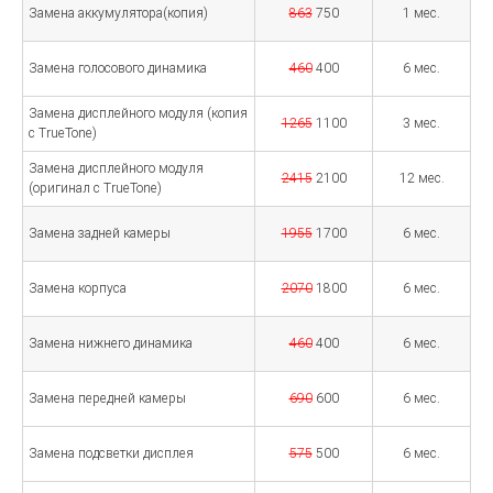
Замена аккумулятора(копия)
863
750
1 мес.
Замена голосового динамика
460
400
6 мес.
Замена дисплейного модуля (копия
1265
1100
3 мес.
с TrueTone)
Замена дисплейного модуля
2415
2100
12 мес.
(оригинал с TrueTone)
Замена задней камеры
1955
1700
6 мес.
Замена корпуса
2070
1800
6 мес.
Замена нижнего динамика
460
400
6 мес.
Замена передней камеры
690
600
6 мес.
Замена подсветки дисплея
575
500
6 мес.