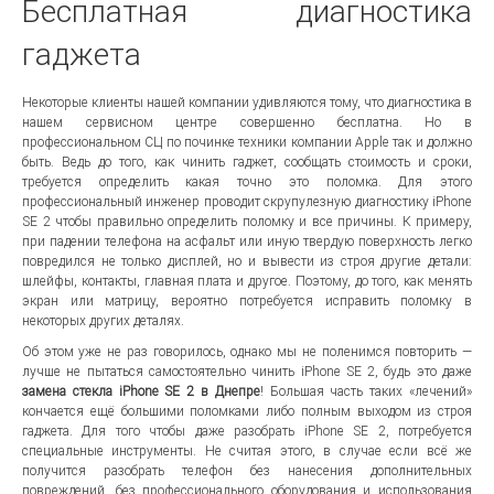
Бесплатная диагностика
гаджета
Некоторые клиенты нашей компании удивляются тому, что диагностика в
нашем сервисном центре совершенно бесплатна. Но в
профессиональном СЦ по починке техники компании Apple так и должно
быть. Ведь до того, как чинить гаджет, сообщать стоимость и сроки,
требуется определить какая точно это поломка. Для этого
профессиональный инженер проводит скрупулезную диагностику iPhone
SE 2 чтобы правильно определить поломку и все причины. К примеру,
при падении телефона на асфальт или иную твердую поверхность легко
повредился не только дисплей, но и вывести из строя другие детали:
шлейфы, контакты, главная плата и другое. Поэтому, до того, как менять
экран или матрицу, вероятно потребуется исправить поломку в
некоторых других деталях.
Об этом уже не раз говорилось, однако мы не поленимся повторить —
лучше не пытаться самостоятельно чинить iPhone SE 2, будь это даже
замена стекла iPhone SE 2 в Днепре
! Большая часть таких «лечений»
кончается ещё большими поломками либо полным выходом из строя
гаджета. Для того чтобы даже разобрать iPhone SE 2, потребуется
специальные инструменты. Не считая этого, в случае если всё же
получится разобрать телефон без нанесения дополнительных
повреждений, без профессионального оборудования и использования