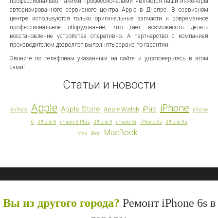
профессионально. Такими профессионалами являются наши инженеры
авторизированного сервисного центра Apple в Днепре. В сервисном
центре используются только оригинальные запчасти и современное
профессиональное оборудование, что даёт возможность делать
восстановление устройства оперативно. А партнерство с компанией
производителем дозволяет выполнять сервис по гарантии.
Звоните по телефонам указанным на сайте и удостоверьтесь в этом
сами!
Статьи и новости
Apple
iPhone
Apple Store
iPad
Apple Watch
AirPods
iPhone
6
iPhone 8
iPhone 8 Plus
iPhone X
iPhone Xr
iPhone Xs
iPhone Xs
MacBook
iPod
Max
Вы из другого города?
Ремонт iPhone 6s в