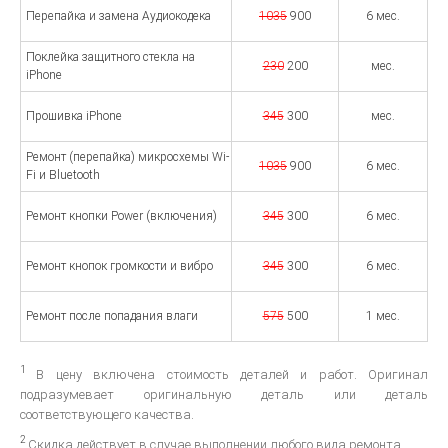
Перепайка и замена Аудиокодека
1035
900
6 мес.
Поклейка защитного стекла на
230
200
мес.
iPhone
Прошивка iPhone
345
300
мес.
Ремонт (перепайка) микросхемы Wi-
1035
900
6 мес.
Fi и Bluetooth
Ремонт кнопки Power (включения)
345
300
6 мес.
Ремонт кнопок громкости и вибро
345
300
6 мес.
Ремонт после попадания влаги
575
500
1 мес.
1
В цену включена стоимость деталей и работ. Оригинал
подразумевает оригинальную деталь или деталь
соответствующего качества.
2
Скидка действует в случае выполнении любого вида ремонта.