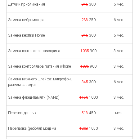
Датчик приближения
345
300
6 мес.
Замена вибромотора
288
250
6 мес.
Замена кнопки Home
345
300
6 мес.
Замена контролера тачскрина
1035
900
3 мес.
Замена контроллера питания iPhone
1035
900
3 мес.
Замена нижнего шлейфа: микрофон,
345
300
6 мес.
разъем зарядки
Замена флэш-памяти (NAND)
1150
1000
3 мес.
Перенос данных
518
450
мес.
Перепайка (реболл) модема
1208
1050
3 мес.