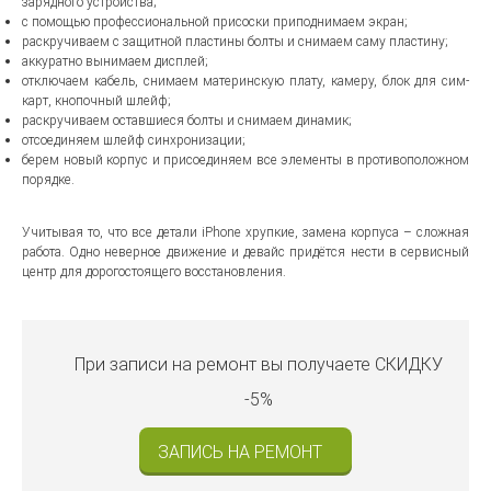
зарядного устройства;
с помощью профессиональной присоски приподнимаем экран;
раскручиваем с защитной пластины болты и снимаем саму пластину;
аккуратно вынимаем дисплей;
отключаем кабель, снимаем материнскую плату, камеру, блок для сим-
карт, кнопочный шлейф;
раскручиваем оставшиеся болты и снимаем динамик;
отсоединяем шлейф синхронизации;
берем новый корпус и присоединяем все элементы в противоположном
порядке.
Учитывая то, что все детали iPhone хрупкие, замена корпуса – сложная
работа. Одно неверное движение и девайс придётся нести в сервисный
центр для дорогостоящего восстановления.
При записи на ремонт вы получаете
СКИДКУ
-5%
ЗАПИСЬ НА РЕМОНТ